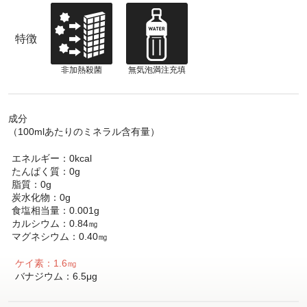
特徴
非加熱殺菌
無気泡満注充填
成分
（100mlあたりのミネラル含有量）
エネルギー：0kcal
たんぱく質：0g
脂質：0g
炭水化物：0g
食塩相当量：0.001g
カルシウム：0.84㎎
マグネシウム：0.40㎎
ケイ素：1.6㎎
バナジウム：6.5μg